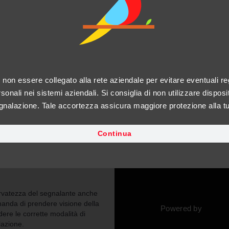
Whistleblowing
Canale di segnalazione whistleblowing
Accedi
i non essere collegato alla rete aziendale per evitare eventuali reg
sonali nei sistemi aziendali. Si consiglia di non utilizzare disposit
egnalazione. Tale accortezza assicura maggiore protezione alla t
Istruzioni Utilizzo Canale Parrot Whistleblowing
Continua
rvatezza del segnalante anche
omanda di prendere visione della
Powered by
ere le corrette modalità di
lazione.